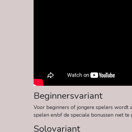
Beginnersvariant
Voor beginners of jongere spelers wordt
spelen en/of de speciale bonussen niet te 
Solovariant