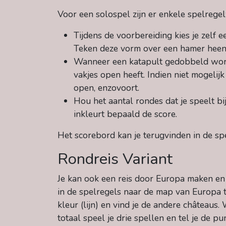
Voor een solospel zijn er enkele spelregel
Tijdens de voorbereiding kies je zelf 
Teken deze vorm over een hamer heen
Wanneer een katapult gedobbeld wordt
vakjes open heeft. Indien niet mogelij
open, enzovoort.
Hou het aantal rondes dat je speelt bij
inkleurt bepaald de score.
Het scorebord kan je terugvinden in de sp
Rondreis Variant
Je kan ook een reis door Europa maken en 
in de spelregels naar de map van Europa te
kleur (lijn) en vind je de andere châteaus.
totaal speel je drie spellen en tel je de 