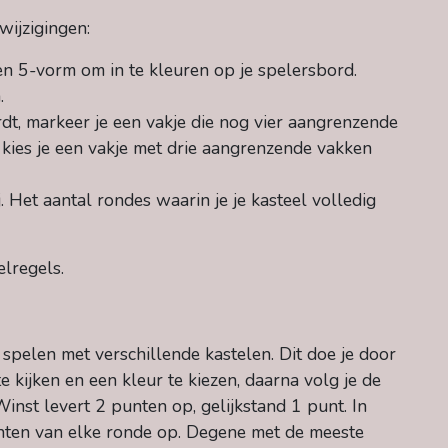
wijzigingen:
een 5-vorm om in te kleuren op je spelersbord.
.
, markeer je een vakje die nog vier aangrenzende
k kies je een vakje met drie aangrenzende vakken
. Het aantal rondes waarin je je kasteel volledig
elregels.
spelen met verschillende kastelen. Dit doe je door
 kijken en een kleur te kiezen, daarna volg je de
 Winst levert 2 punten op, gelijkstand 1 punt. In
punten van elke ronde op. Degene met de meeste