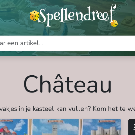
Château
 vakjes in je kasteel kan vullen? Kom het te w