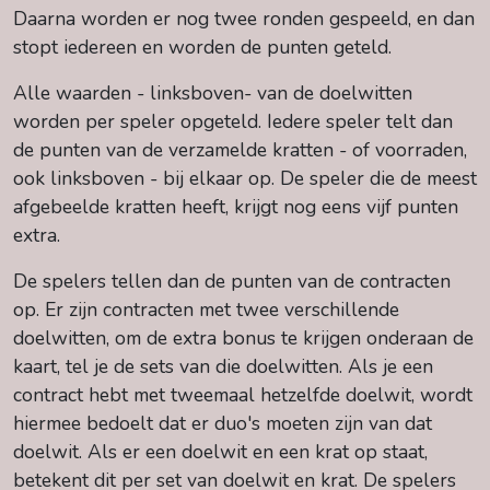
Daarna worden er nog twee ronden gespeeld, en dan
stopt iedereen en worden de punten geteld.
Alle waarden - linksboven- van de doelwitten
worden per speler opgeteld. Iedere speler telt dan
de punten van de verzamelde kratten - of voorraden,
ook linksboven - bij elkaar op. De speler die de meest
afgebeelde kratten heeft, krijgt nog eens vijf punten
extra.
De spelers tellen dan de punten van de contracten
op. Er zijn contracten met twee verschillende
doelwitten, om de extra bonus te krijgen onderaan de
kaart, tel je de sets van die doelwitten. Als je een
contract hebt met tweemaal hetzelfde doelwit, wordt
hiermee bedoelt dat er duo's moeten zijn van dat
doelwit. Als er een doelwit en een krat op staat,
betekent dit per set van doelwit en krat. De spelers