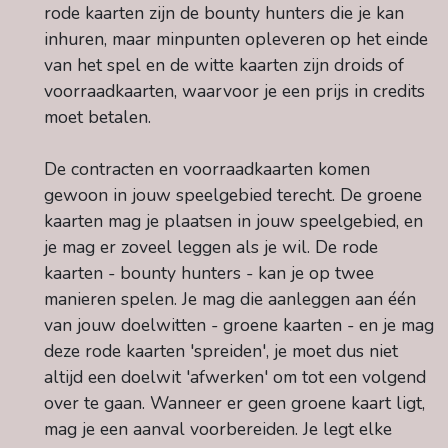
rode kaarten zijn de bounty hunters die je kan
inhuren, maar minpunten opleveren op het einde
van het spel en de witte kaarten zijn droids of
voorraadkaarten, waarvoor je een prijs in credits
moet betalen.
De contracten en voorraadkaarten komen
gewoon in jouw speelgebied terecht. De groene
kaarten mag je plaatsen in jouw speelgebied, en
je mag er zoveel leggen als je wil. De rode
kaarten - bounty hunters - kan je op twee
manieren spelen. Je mag die aanleggen aan één
van jouw doelwitten - groene kaarten - en je mag
deze rode kaarten 'spreiden', je moet dus niet
altijd een doelwit 'afwerken' om tot een volgend
over te gaan. Wanneer er geen groene kaart ligt,
mag je een aanval voorbereiden. Je legt elke