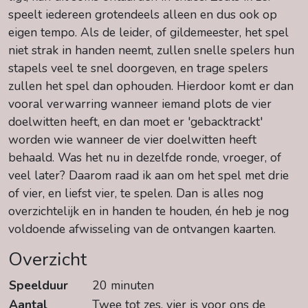
speelt iedereen grotendeels alleen en dus ook op
eigen tempo. Als de leider, of gildemeester, het spel
niet strak in handen neemt, zullen snelle spelers hun
stapels veel te snel doorgeven, en trage spelers
zullen het spel dan ophouden. Hierdoor komt er dan
vooral verwarring wanneer iemand plots de vier
doelwitten heeft, en dan moet er 'gebacktrackt'
worden wie wanneer de vier doelwitten heeft
behaald. Was het nu in dezelfde ronde, vroeger, of
veel later? Daarom raad ik aan om het spel met drie
of vier, en liefst vier, te spelen. Dan is alles nog
overzichtelijk en in handen te houden, én heb je nog
voldoende afwisseling van de ontvangen kaarten.
Overzicht
Speelduur
20 minuten
Aantal
Twee tot zes, vier is voor ons de