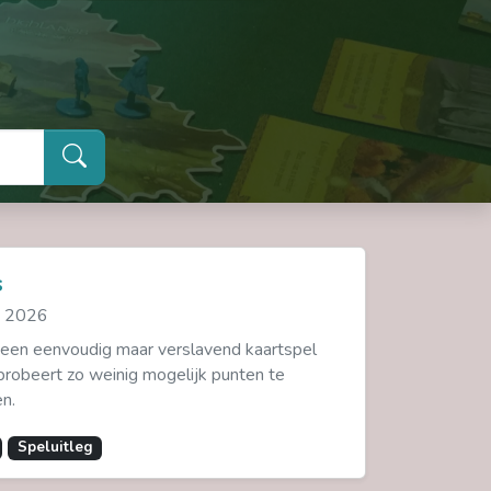
s
 2026
 een eenvoudig maar verslavend kaartspel
 probeert zo weinig mogelijk punten te
n.
Speluitleg