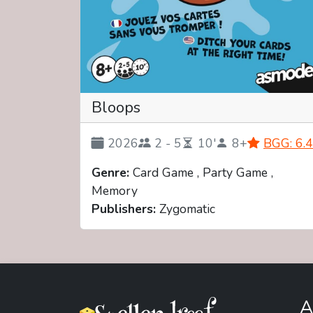
Bloops
2026
2 - 5
10'
8+
BGG: 6.4
Genre:
Card Game , Party Game ,
Memory
Publishers:
Zygomatic
A