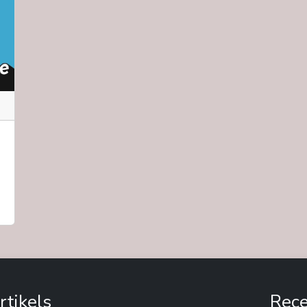
rtikels
Rece