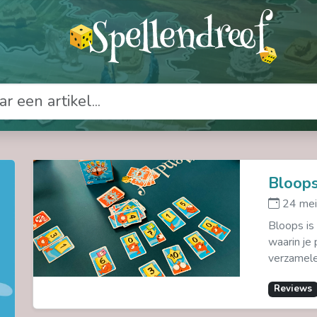
Bloop
24 mei
Bloops is
waarin je
verzamele
Reviews