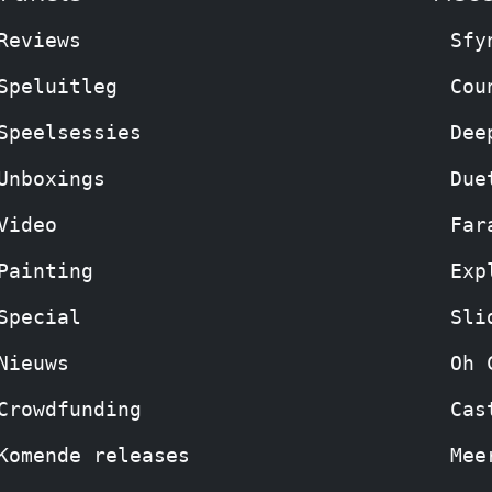
Reviews
Sfy
Speluitleg
Cou
Speelsessies
Dee
Unboxings
Due
Video
Far
Painting
Exp
Special
Sli
Nieuws
Oh 
Crowdfunding
Cas
Komende releases
Mee