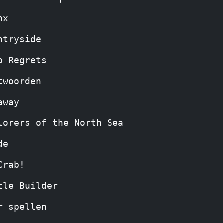
nx
ntryside
p Regrets
twoorden
away
lorers of the North Sea
de
Crab!
tle Builder
r spellen