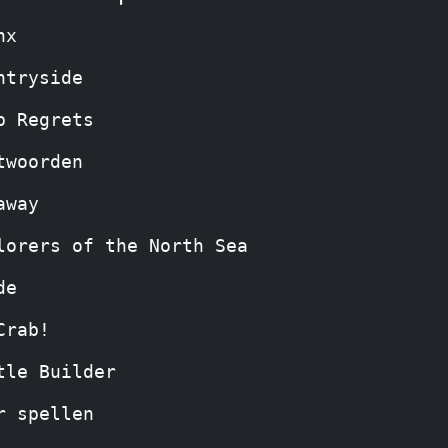
nx
ntryside
p Regrets
twoorden
away
lorers of the North Sea
de
Crab!
tle Builder
r spellen