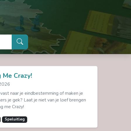
g Me Crazy!
 2026
eevast naar je eindbestemming of maken je
rs je gek? Laat je niet van je loef brengen
ng me Crazy!
Speluitleg