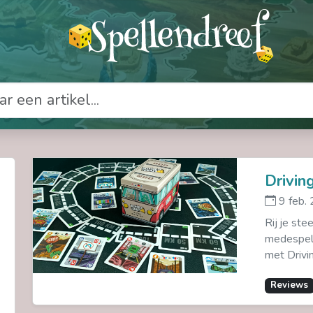
Drivin
9 feb.
Rij je st
medespele
met Drivi
Reviews