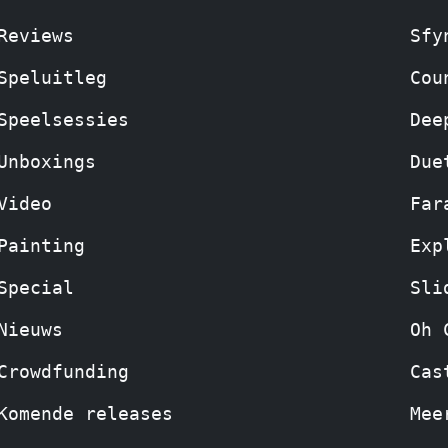
Reviews
Sfy
Speluitleg
Cou
Speelsessies
Dee
Unboxings
Due
Video
Far
Painting
Exp
Special
Sli
Nieuws
Oh 
Crowdfunding
Cas
Komende releases
Mee