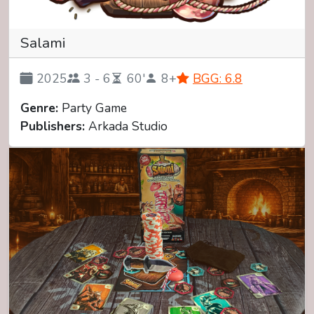
Salami
2025
3 - 6
60'
8+
BGG: 6.8
Genre:
Party Game
Publishers:
Arkada Studio