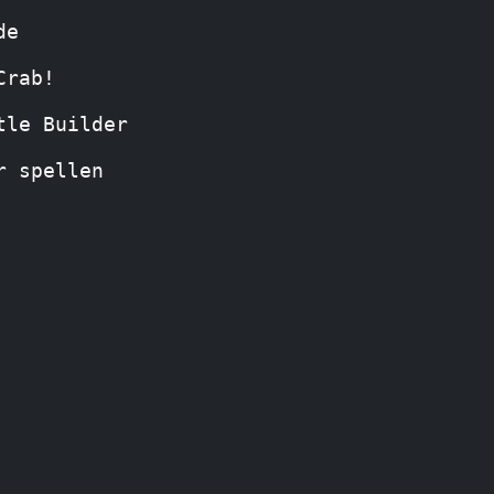
de
Crab!
tle Builder
r spellen