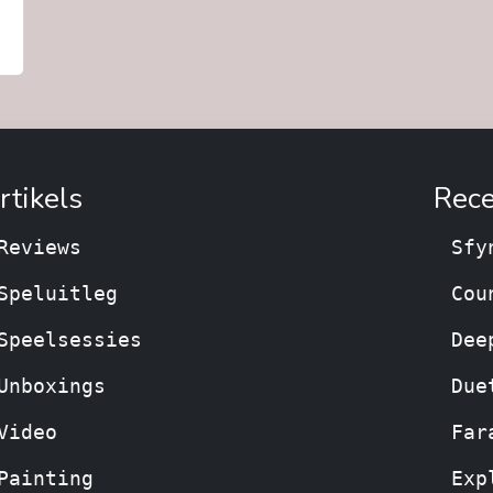
rtikels
Rece
Reviews
Sfy
Speluitleg
Cou
Speelsessies
Dee
Unboxings
Due
Video
Far
Painting
Exp