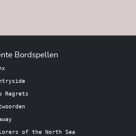
nte Bordspellen
nx
ntryside
p Regrets
twoorden
away
lorers of the North Sea