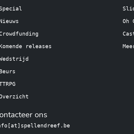
Special
Sli
Nieuws
Oh 
Crowdfunding
Cas
Komende releases
Mee
Wedstrijd
Beurs
TTRPG
Overzicht
ontacteer ons
nfo[at]spellendreef.be