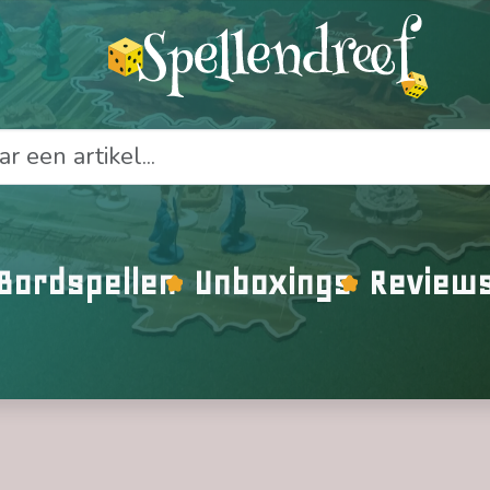
Bordspellen
Unboxings
Review