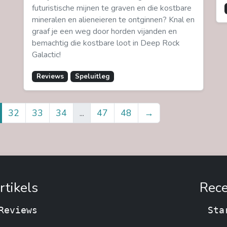
futuristische mijnen te graven en die kostbare
mineralen en alieneieren te ontginnen? Knal en
graaf je een weg door horden vijanden en
bemachtig die kostbare loot in Deep Rock
Galactic!
Reviews
Speluitleg
32
33
34
...
47
48
→
rtikels
Rece
Reviews
Sta