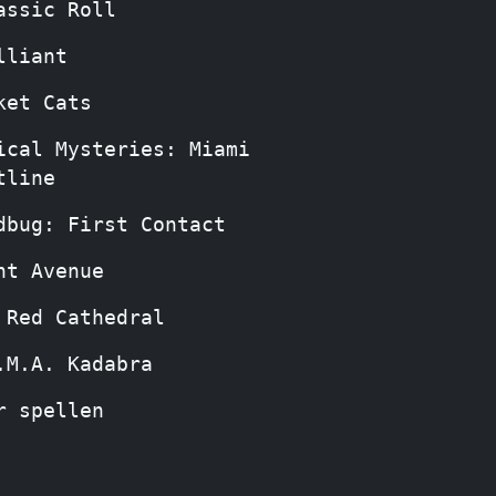
assic Roll
lliant
ket Cats
ical Mysteries: Miami
tline
dbug: First Contact
nt Avenue
 Red Cathedral
.M.A. Kadabra
r spellen