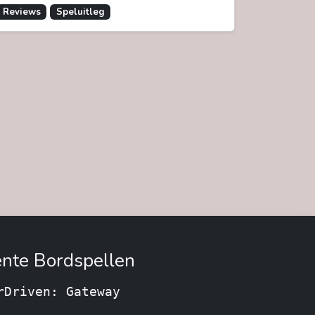
Reviews
Speluitleg
nte Bordspellen
rDriven: Gateway