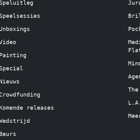
Speluitleg
Jur
Speelsessies
Bri
Unboxings
Poc
Video
Med
Fla
Painting
Min
Special
Age
Nieuws
The
Crowdfunding
L.A
Komende releases
Mee
Wedstrijd
Beurs